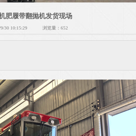
型有机肥履带翻抛机发货现场
/30 10:15:29
浏览量：652