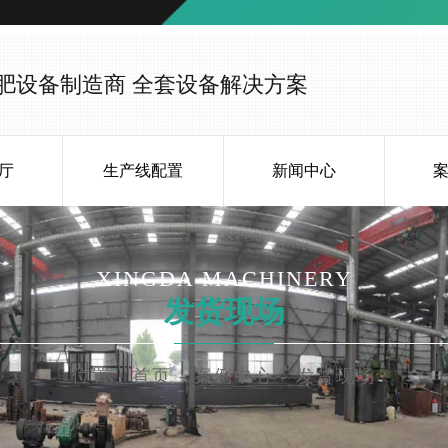
肥设备制造商 全套设备解决方案
厅
生产线配置
新闻中心
XINGDA MACHINERY
发货现场
位置：
首页
-
案例中心
-
发货现场