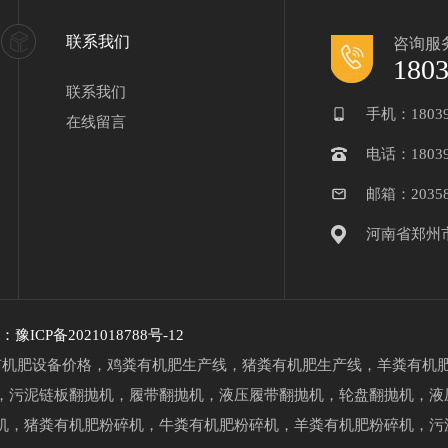
炉
粒燃烧炉
烧炉
器
炉
联系我们
咨询服
180
联系我们
手机：18039
在线留言
电话：18039
邮箱：20358
河南省郑州
豫ICP备2021018788号-12
，有机肥设备价格，鸡粪有机肥生产线，猪粪有机肥生产线，羊粪有机
，污泥链板翻抛机，履带翻抛机，液压履带翻抛机，轮盘翻抛机，液
机，猪粪有机肥粉碎机，牛粪有机肥粉碎机，羊粪有机肥粉碎机，污