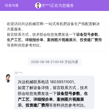
河**1正在为您服务
结束沟通
欢迎访问兴达机械官网-一站式有机肥设备生产线配置解决
方案服务。
留言联系方式，技术部会给您免费发送一下
设备型号参数、
生产工艺、详细报价单、案例图片视频展示、投资建厂费用
等资料供您参考对比。
2026-08-08 21:00:58 开始沟通
河**1
兴达机械联系电话 18039511001。
如需了解设备详情，留言联系方式，技术
部会给您免费发送一下
设备型号参数、生
产工艺、详细报价单、案例图片视频展
示、投资建厂费用
等资料供您参考对比。