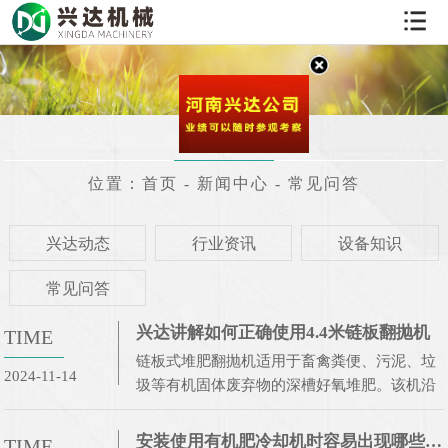
网
站
关
首
于
产
常见问答
页
我
品
案
位置：
首页
-
新闻中心
-
常见问答
们
中
例
新
兴达动态
行业资讯
设备知识
心
展
闻
在
常见问答
示
资
线
联
兴达讲解如何正确使用4.4米链板翻抛机
TIME
讯
留
系
链板式堆肥翻抛机适用于畜禽粪便、污泥、垃
2024-11-14
圾等有机固体废弃物的深槽好氧堆肥。该机沿
言
我
发酵槽轨道行走作业，其翻抛作业有利于加快
发酵槽内物料发酵腐熟、降低水分和提高堆肥
们
安装使用有机肥冷却机时容易出现哪些问题
TIME