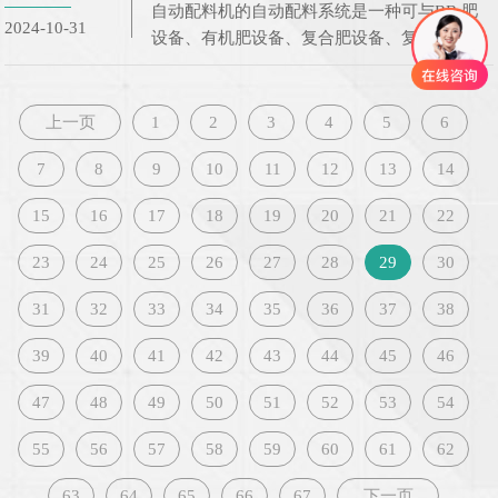
自动配料机的自动配料系统是一种可与BB 肥
2024-10-31
设备、有机肥设备、复合肥设备、复混肥设备
配套使用的自动配料装置，能 够根据客户需求
完成自动配比。该机用于多种原料各自称重、
配送混合、以代替人工台称或容积计量的
上一页
1
2
3
4
5
6
7
8
9
10
11
12
13
14
15
16
17
18
19
20
21
22
23
24
25
26
27
28
29
30
31
32
33
34
35
36
37
38
39
40
41
42
43
44
45
46
47
48
49
50
51
52
53
54
55
56
57
58
59
60
61
62
63
64
65
66
67
下一页