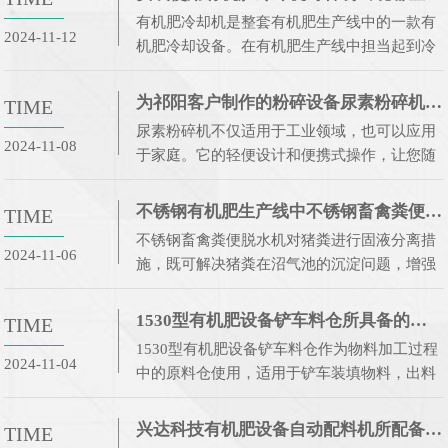
品质。该机系列规格可满足多种发酵槽宽度。
有机肥冷却机是整套有机肥生产线中的一款有
2024-11-12
机肥冷却设备。在有机肥生产线中担当起到冷
却物料的作用。冷却机通过引风机(与设备相互
配套使用)的吸力下使回转筒体内部空气流动加
为祁阳客户制作的粉碎设备尿素粉碎机的优点
TIME
快，通过回转壁上安装的扬料板不断将物
尿素粉碎机不仅适用于工业领域，也可以应用
2024-11-08
于家庭。它的轻便设计和便携式操作，让您随
时随地轻松解决尿素的粉碎问题。再也不用担
心尿素的大颗粒影响到施工质量和生活体验
不锈钢有机肥生产线中不锈钢畜禽粪便脱水机的作用
TIME
啦！是以鸡、猪、牛粪、有机质、城市垃圾、
不锈钢畜禽粪便脱水机对猪粪进行固液分离措
污
2024-11-06
施，既可解决猪粪在沼气池的沉淀问题，增强
沼气池的处理能力，又可大大减小沼气池、生
化池的建设面积。分离出的猪粪还可直接作为
1530型有机肥设备铲车料仓所具备的优势
TIME
果树、林木施肥和作为有机肥的原料。
1530型有机肥设备铲车料仓作为物料加工过程
2024-11-04
中的原料仓使用，适用于铲车装填物料，出料
时可实现匀速不间断输出，从而节省人工，提
高工作效率。 该机由机架、壳体、缓冲网、输
兴达科技有机肥设备自动配料机所配备的系统有哪些
TIME
送机组合而成。