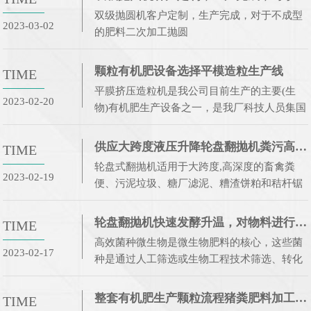
双级抛圆机客户定制，生产完成，对于不成型
2023-03-02
的肥料二次加工抛圆
颗粒有机肥设备选择平模造粒生产线
TIME
平膜挤压造粒机是我公司目前生产的主要(生
2023-02-20
物)有机肥生产设备之一，是我厂科技人员集国
内外 颗粒机的基础上，鸡粪平模挤压颗粒机以
多年生产经验反复研究、改进、精心制造的肥
供应大跨度液压升降轮盘翻抛机粪污高效好氧发酵
TIME
料机械，该机工艺优良，操作简单，并设
轮盘式翻抛机适用于大跨度,高深度的畜禽粪
2023-02-19
便、污泥垃圾、糖厂滤泥、糟渣饼粕和秸杆锯
屑等有机废弃物的发酵翻堆,广泛应用于有机肥
厂、复混肥厂、污泥垃圾厂、园艺场以及双孢
轮盘翻抛机快速发酵升温，对物料进行翻堆破碎混合
TIME
菇种植厂等的发酵腐熟和去除水分作业。
高效菌种微生物是微生物肥料的核心，这些菌
2023-02-17
种是通过人工筛选或生物工程技术筛选、转化
以及针对不同作物和土壤类型进行大量科学试
验后获得的优良菌种。由于核心菌种或菌种的
整套有机肥生产颗粒流程猪粪肥料加工设备
TIME
生理生化功能存在差异，不同微生物肥料的功