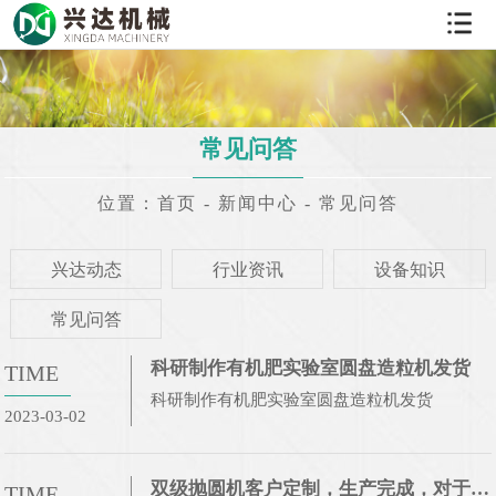
网
站
关
首
于
产
常见问答
页
我
品
案
位置：
首页
-
新闻中心
-
常见问答
们
中
例
新
兴达动态
行业资讯
设备知识
心
展
闻
在
常见问答
示
资
线
联
科研制作有机肥实验室圆盘造粒机发货
TIME
讯
留
系
科研制作有机肥实验室圆盘造粒机发货
2023-03-02
言
我
们
双级抛圆机客户定制，生产完成，对于不成型的肥料二次加工抛圆
TIME