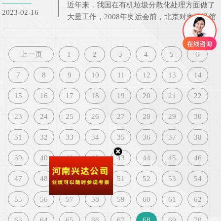
近年来，我国在有机垃圾分散化处理方面做了
2023-02-16
大量工作，2008年奥运会前，北京对奥运场馆
餐厨垃圾的处理提出了要求，并在场馆内兴建
了数栋建筑。餐厨垃圾处理项目。
上一页
1
2
3
4
5
6
7
8
9
10
11
12
13
14
15
16
17
18
19
20
21
22
23
24
25
26
27
28
29
30
31
32
33
34
35
36
37
38
39
40
41
42
43
44
45
46
47
48
49
50
51
52
53
54
55
56
57
58
59
60
61
62
63
64
65
66
67
68
69
70